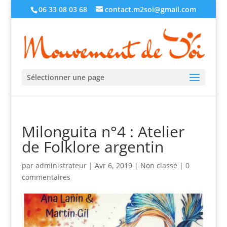
06 33 08 03 68
contact.m2soi@gmail.com
Sélectionner une page
Milonguita n°4 : Atelier
de Folklore argentin
par
administrateur
|
Avr 6, 2019
|
Non classé
|
0
commentaires